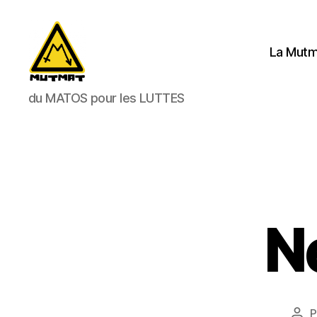
La Mutma
Mutmat
du MATOS pour les LUTTES
N
P
Aut