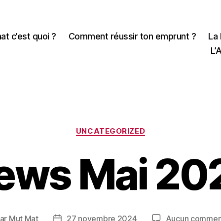
t c’est quoi ?
Comment réussir ton emprunt ?
La 
L’A
Catégories
UNCATEGORIZED
ews Mai 20
ar
Mut Mat
27 novembre 2024
Aucun commen
eur
Date