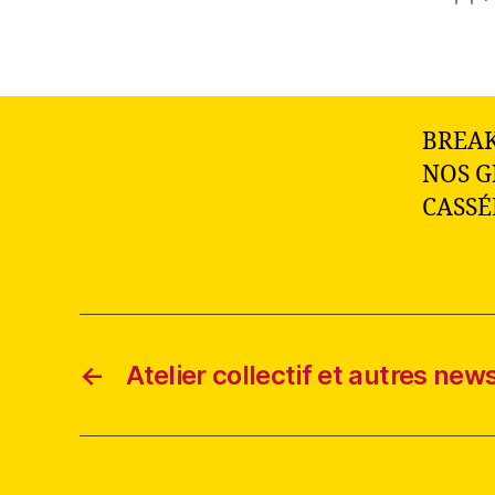
de
l’ar
BREAK
NOS G
CASSÉ
←
Atelier collectif et autres new