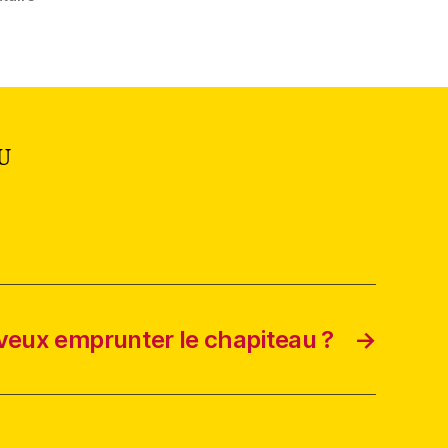
News
Mai
2025
U
veux emprunter le chapiteau ?
→